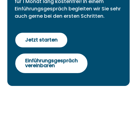
für 1 Monat lang kostenfrei! In einem
Mehr Details
Einführungsgespräch begleiten wir Sie sehr
auch gerne bei den ersten Schritten.
Jetzt starten
Einführungsgespräch
vereinbaren
#Österreich
#MS/PTS
#AHS
#BAFEP
#HTL
#HUM
#HAK
Studyly mediocre (ONLINE-
FORMAT)