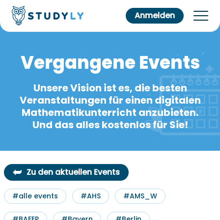
Anmelden
Vergangene Events
Unsere Vision ist es, die besten
Veranstaltungen für einen digitalen
Mathematikunterricht anzubieten.
Und das alles kostenlos für Sie!
Zu den aktuellen Events
#alle events
#AHS
#AMS_W
#BAFEP
#Bayern
#Berlin