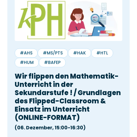
#AHS
#MS/PTS
#HAK
#HTL
#HUM
#BAFEP
Wir flippen den Mathematik-
Unterricht in der
Sekundarstufe ! / Grundlagen
Leon Frischauf
des Flipped-Classroom &
Einführungsgespräch für
Einsatz im Unterricht
Studyly
(ONLINE-FORMAT)
(06. Dezember, 15:00-16:30)
30 min