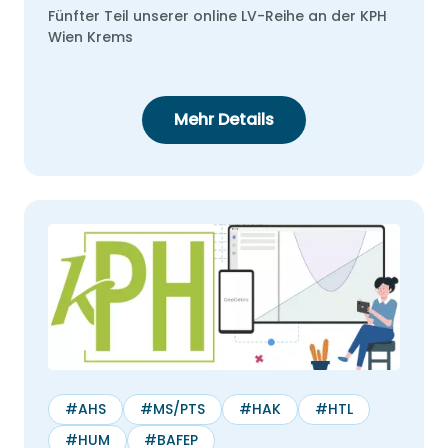
Fünfter Teil unserer online LV-Reihe an der KPH
Wien Krems
Wir schulen Sie in Studyly ein. Einfach
auswählen, wann Sie gut Zeit hätten & wir
zeigen Ihnen alle Funktionalitäten.
Mehr Details
Datum & Uhrzeit wählen
August
2026
Mo
Di
Mi
Do
Fr
Sa
So
1
2
3
4
5
6
7
8
9
10
11
12
13
14
15
16
17
18
19
20
21
22
23
#AHS
#MS/PTS
#HAK
#HTL
24
25
26
27
28
29
30
#HUM
#BAFEP