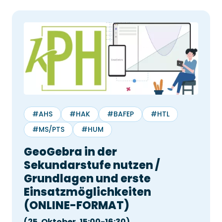
#AHS
#HAK
#BAFEP
#HTL
#MS/PTS
#HUM
GeoGebra in der
Sekundarstufe nutzen /
Grundlagen und erste
Einsatzmöglichkeiten
(ONLINE-FORMAT)
(25. Oktober, 15:00-16:30)