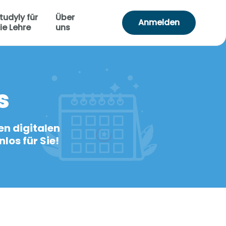
tudyly für
Über
Anmelden
ie Lehre
uns
s
en digitalen
los für Sie!