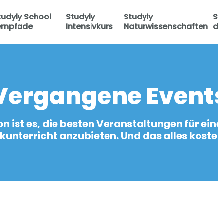
tudyly School
Studyly
Studyly
S
ernpfade
Intensivkurs
Naturwissenschaften
d
Vergangene Event
on ist es, die besten Veranstaltungen für ein
nterricht anzubieten. Und das alles kosten