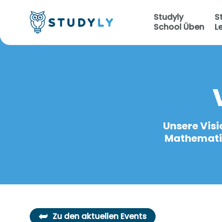
Studyly
S
School Üben
L
Unsere Visi
Mathematiku
Zu den aktuellen Events