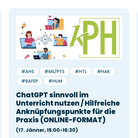
1
2
3
4
5
6
7
8
9
ch
10
11
12
13
14
15
16
n & wir
17
18
19
20
21
22
23
24
25
26
27
28
29
30
31
#AHS
#MS/PTS
#HTL
#HAK
#BAFEP
#HUM
ChatGPT sinnvoll im
Unterricht nutzen / Hilfreiche
Anknüpfungspunkte für die
Praxis (ONLINE-FORMAT)
(17. Jänner, 15:00-16:30)