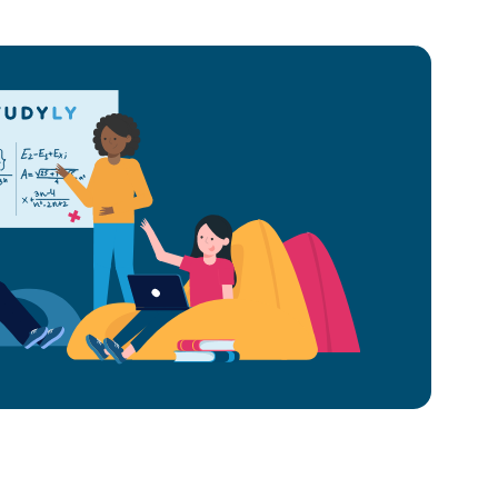
#Österreich
#MS/PTS
#AHS
#BAFEP
#HTL
#HUM
#HAK
Studyly advanced (ONLINE-
FORMAT)
(16. Oktober, 17:00-18:30)
16.10.2024, 17:00-18:30
Studyly advanced – Vom Erstellen digital-
inklusiver Mathematikstunden zum
personalisierten Lernen bis zur
Halbjahresplanung
Mehr Details