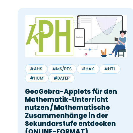
30 min
Wir schulen Sie in Studyly ein. Einfa
auswählen, wann Sie gut Zeit hätte
zeigen Ihnen alle Funktionalitäten.
#AHS
#MS/PTS
#HAK
#HTL
#HUM
#BAFEP
GeoGebra-Applets für den
Mathematik-Unterricht
nutzen / Mathematische
Zusammenhänge in der
Sekundarstufe entdecken
(ONLINE-FORMAT)