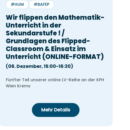
#HUM
#BAFEP
Wir flippen den Mathematik-
Unterricht in der
Sekundarstufe ! /
Grundlagen des Flipped-
Classroom & Einsatz im
Unterricht (ONLINE-FORMAT)
(06. Dezember, 15:00-16:30)
Fünfter Teil unserer online LV-Reihe an der KPH
Wien Krems
Wählen Sie ein
Datum aus
Mehr Details
Leon Fr