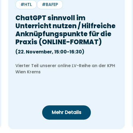
#HTL
#BAFEP
ChatGPT sinnvoll im
Unterricht nutzen / Hilfreiche
Anknüpfungspunkte für die
Praxis (ONLINE-FORMAT)
(22. November, 15:00-16:30)
Vierter Teil unserer online LV-Reihe an der KPH
Wien Krems
Datum & Uhrzeit
wählen
für
Mehr Details
August
2026
Mo
Di
Mi
Do
Fr
Sa
So