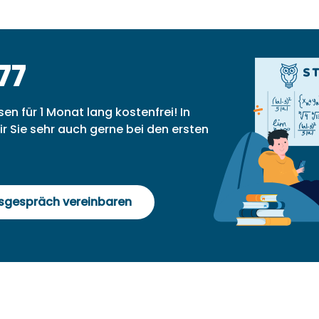
#Österreich
#MS/PTS
#AHS
#BAFEP
#HTL
#HUM
#HAK
77
Studyly mediocre (ONLINE-
FORMAT)
sen für 1 Monat lang kostenfrei! In
(02. Oktober, 17:00-18:30)
r Sie sehr auch gerne bei den ersten
02.10.2024, 17:00-18:30
Studyly mediocre – Lerndokumentation und
Auswertungen mit der KI-gestützten
Mathematik-Lernplattform
gsgespräch vereinbaren
Mehr Details