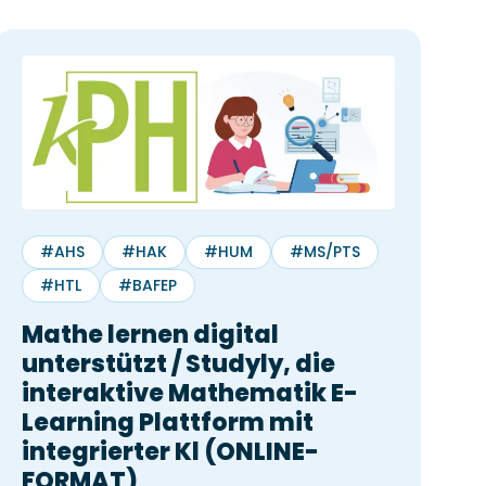
Einfü
für St
30 mi
Mitte
#AHS
#HAK
#HUM
#MS/PTS
#HTL
#BAFEP
Mathe lernen digital
unterstützt / Studyly, die
interaktive Mathematik E-
Learning Plattform mit
integrierter Kl (ONLINE-
FORMAT)