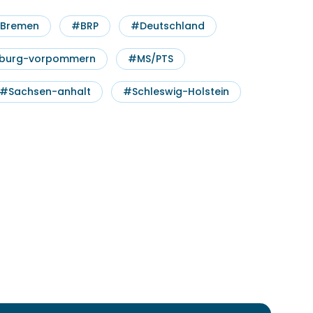
Bremen
#BRP
#Deutschland
burg-vorpommern
#MS/PTS
Wählen Sie ein
Datum aus
#Sachsen-anhalt
#Schleswig-Holstein
Leon Fr
Einfü
für St
30 mi
Mitte