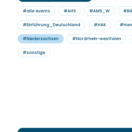
#alle events
#AHS
#AMS_W
#BA
Leon Frischauf
#Einführung_Deutschland
#HAK
#Ham
Einführungsgespräch 
Studyly
#Niedersachsen
#Nordrhein-westfalen
#sonstige
30 min
Wir schulen Sie in Studyly ein. Einfa
auswählen, wann Sie gut Zeit hätte
zeigen Ihnen alle Funktionalitäten.