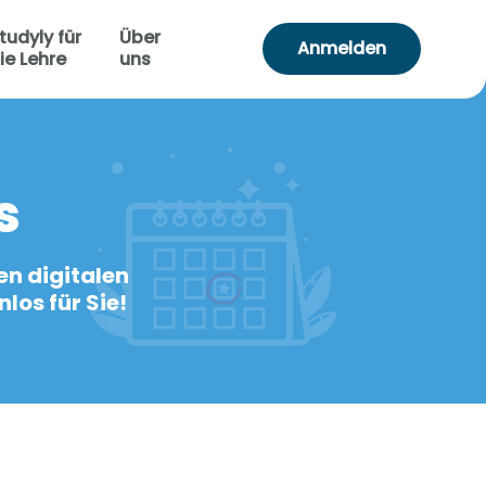
tudyly für
Über
Anmelden
ie Lehre
uns
s
en digitalen
los für Sie!