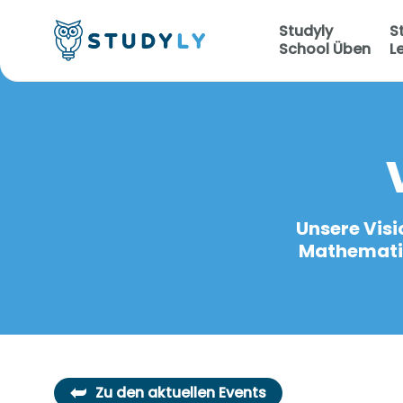
Studyly
S
School Üben
L
Unsere Visi
Mathematiku
Zu den aktuellen Events