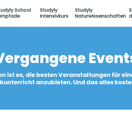
tudyly School
Studyly
Studyly
S
ernpfade
Intensivkurs
Naturwissenschaften
d
Vergangene Event
on ist es, die besten Veranstaltungen für ein
nterricht anzubieten. Und das alles kosten