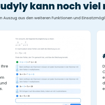
tudyly kann noch viel
in Auszug aus den weiteren Funktionen und Einsatzmögl
 Ihre
D
C
dem
e
 und
d
s.
e
#2 Spieleri
#4 Aufgabe
Motivation
Seitensuch