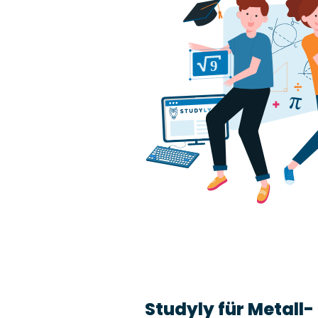
Leon Frischauf
9
Einführungsgespräch 
Studyly
30 min
Wir schulen Sie in Studyly ein. Einfa
auswählen, wann Sie gut Zeit hätte
zeigen Ihnen alle Funktionalitäten.
Studyly für Metall-