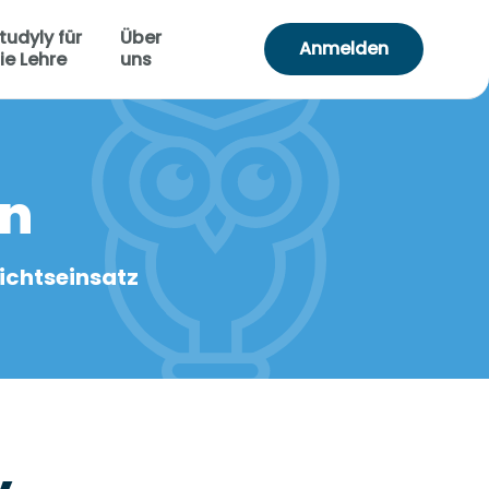
tudyly für
Über
Anmelden
ie Lehre
uns
en
ichtseinsatz