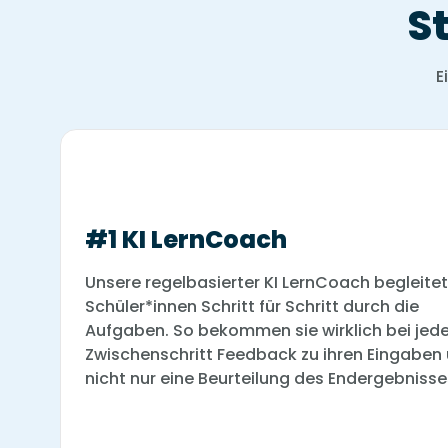
S
E
#1 KI LernCoach
Unsere regelbasierter KI LernCoach begleitet
Schüler*innen Schritt für Schritt durch die
Aufgaben. So bekommen sie wirklich bei je
Zwischenschritt Feedback zu ihren Eingaben
nicht nur eine Beurteilung des Endergebnisse
#1 KI LernCoach
#3 Selbstständig
Unsere regelbasierter KI