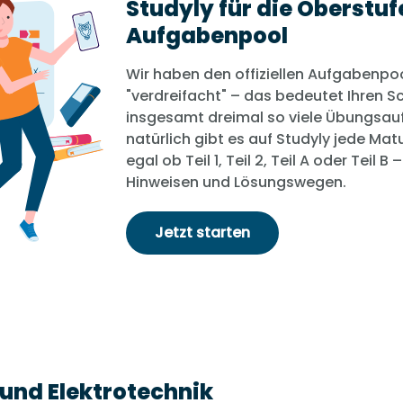
Studyly für die Oberstuf
Aufgabenpool
Wir haben den offiziellen Aufgabenpo
Datum & Uhrzeit
"verdreifacht" – das bedeutet Ihren S
wählen
für
insgesamt dreimal so viele Übungsau
natürlich gibt es auf Studyly jede Ma
August
2026
egal ob Teil 1, Teil 2, Teil A oder Teil B
Mo
Di
Mi
Do
Fr
Sa
So
Hinweisen und Lösungswegen.
1
2
Jetzt starten
3
4
5
6
7
8
9
ch
10
11
12
13
14
15
16
n & wir
17
18
19
20
21
22
23
24
25
26
27
28
29
30
31
 und Elektrotechnik