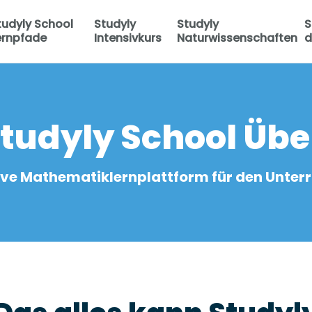
tudyly School
Studyly
Studyly
S
ernpfade
Intensivkurs
Naturwissenschaften
d
tudyly School Üb
tive Mathematiklernplattform für den Unterr