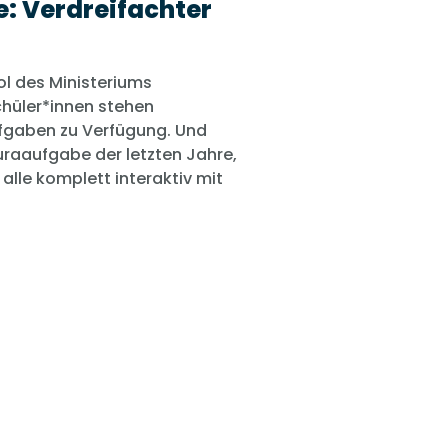
e: Verdreifachter
ol des Ministeriums
chüler*innen stehen
Wählen Sie ein
fgaben zu Verfügung. Und
Datum aus
turaaufgabe der letzten Jahre,
Leon Fr
 – alle komplett interaktiv mit
Einfü
für St
30 mi
Mitte