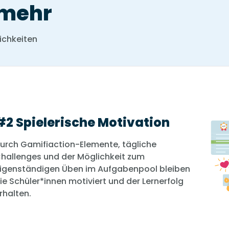
 mehr
ichkeiten
#2 Spielerische Motivation
urch Gamifiaction-Elemente, tägliche
hallenges und der Möglichkeit zum
igenständigen Üben im Aufgabenpool bleiben
ie Schüler*innen motiviert und der Lernerfolg
rhalten.
sche
n- und
funktion