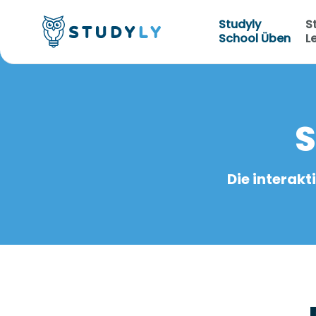
Studyly
S
School Üben
L
S
Die interak