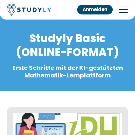
Anmelden
Studyly Basic
(ONLINE-FORMAT)
Erste Schritte mit der KI-gestützten
Mathematik-Lernplattform