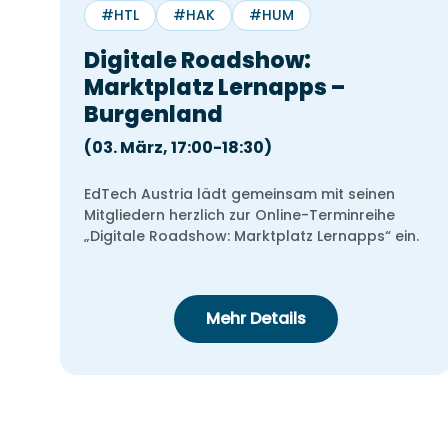
#HTL
#HAK
#HUM
30 min
Digitale Roadshow:
Marktplatz Lernapps –
Burgenland
Wir schulen Sie in Studyly ein. Einfa
auswählen, wann Sie gut Zeit hätte
zeigen Ihnen alle Funktionalitäten.
(03. März, 17:00-18:30)
EdTech Austria lädt gemeinsam mit seinen
Mitgliedern herzlich zur Online-Terminreihe
„Digitale Roadshow: Marktplatz Lernapps“ ein.
Mehr Details