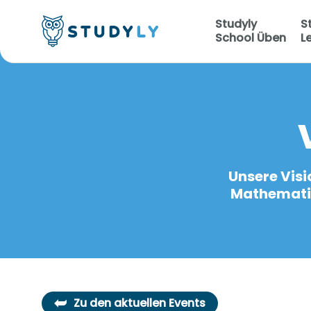
Studyly
S
School Üben
L
Unsere Visi
Mathematiku
Zu den aktuellen Events