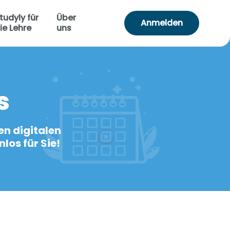
tudyly für
Über
Anmelden
ie Lehre
uns
s
en digitalen
los für Sie!