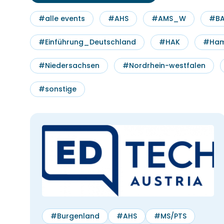
#alle events
#AHS
#AMS_W
#BA
#Einführung_Deutschland
#HAK
#Ham
#Niedersachsen
#Nordrhein-westfalen
#sonstige
Leon Frischauf
Einführungsgespräch 
Studyly
#Burgenland
#AHS
#MS/PTS