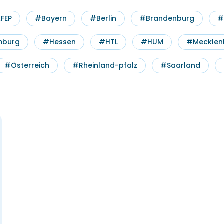
FEP
#Bayern
#Berlin
#Brandenburg
#
burg
#Hessen
#HTL
#HUM
#Mecklen
#Österreich
#Rheinland-pfalz
#Saarland
Datum & Uhrzeit
wählen
für
August
2026