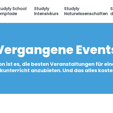
tudyly School
Studyly
Studyly
S
ernpfade
Intensivkurs
Naturwissenschaften
d
Vergangene Event
on ist es, die besten Veranstaltungen für ein
nterricht anzubieten. Und das alles kosten