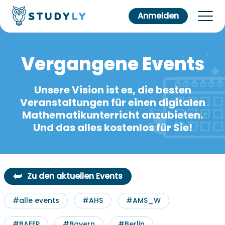
Anmelden
Vergangene Events
Unsere Vision ist es, die besten
Veranstaltungen für einen digitalen
Mathematikunterricht anzubieten.
Und das alles kostenlos für Sie!
Zu den aktuellen Events
#alle events
#AHS
#AMS_W
#BAFEP
#Bayern
#Berlin