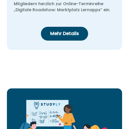
10
11
12
13
14
15
16
Mitgliedern herzlich zur Online-Terminreihe
„Digitale Roadshow: Marktplatz Lernapps“ ein.
17
18
19
20
21
22
23
24
25
26
27
28
29
30
31
Mehr Details
Wählen Sie ein Datum aus