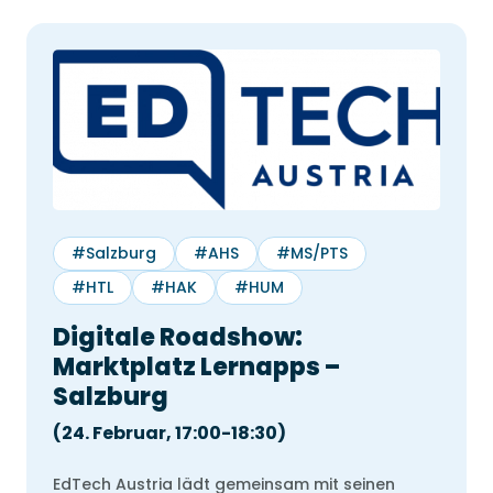
Studyly
30 min
Wir schulen Sie in Studyly ein. Einfach
auswählen, wann Sie gut Zeit hätten & wir
zeigen Ihnen alle Funktionalitäten.
#Salzburg
#AHS
#MS/PTS
#HTL
#HAK
#HUM
Datum & Uhrzeit wählen
Digitale Roadshow:
August
2026
Marktplatz Lernapps –
Mo
Di
Mi
Do
Fr
Sa
So
Salzburg
1
2
(24. Februar, 17:00-18:30)
3
4
5
6
7
8
9
EdTech Austria lädt gemeinsam mit seinen