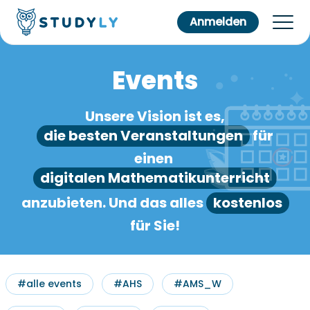
Anmelden
Events
Unsere Vision ist es,
die besten Veranstaltungen
für
einen
digitalen Mathematikunterricht
anzubieten. Und das alles
kostenlos
für Sie!
#alle events
#AHS
#AMS_W