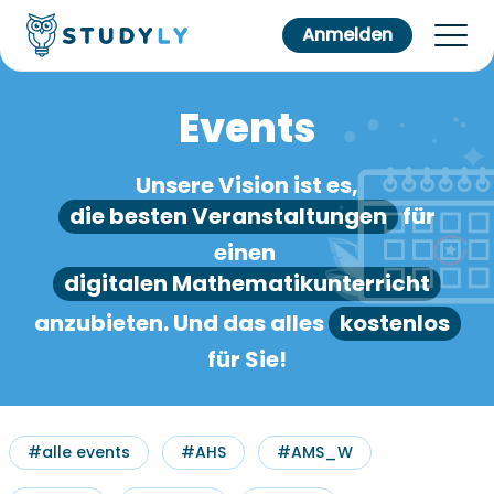
Anmelden
Events
Unsere Vision ist es,
die besten Veranstaltungen
für
einen
digitalen Mathematikunterricht
anzubieten. Und das alles
kostenlos
für Sie!
#alle events
#AHS
#AMS_W