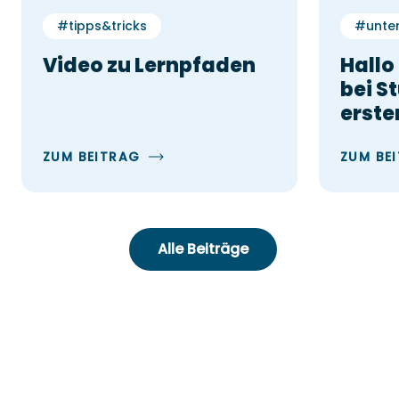
#tipps&tricks
#unter
Video zu Lernpfaden
Hallo
bei S
erste
ZUM BEITRAG
ZUM BE
Alle Beiträge