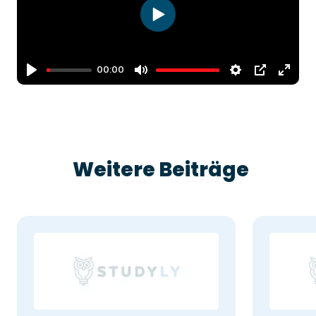
Play
00:00
Play
Mute
Settings
PIP
Enter
fulls
Weitere Beiträge