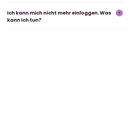
Schreib uns einfach eine Mail an
office@studyly.com
, wir helfen dir gerne weiter.
Ich kann mich nicht mehr einloggen. Was
kann ich tun?
Wenn du eine E-Mail-Adresse hinterlegt hast,
kannst du ganz einfach auf „Benutzername /
Passwort vergessen“ klicken (auf Seite
verlinken), wir senden dir einen Reset-Link zu. Du
kannst dich auch gerne direkt an
office@studyly.com wenden, wir kümmern uns
darum.