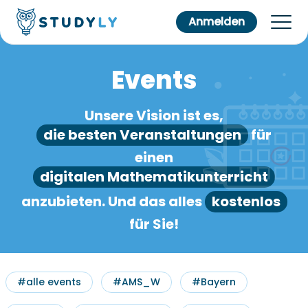
Anmelden
Events
Unsere Vision ist es,
die besten Veranstaltungen
für
einen
digitalen Mathematikunterricht
anzubieten. Und das alles
kostenlos
für Sie!
#alle events
#AMS_W
#Bayern