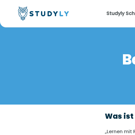
Studyly Sch
B
Was ist
„Lernen mit