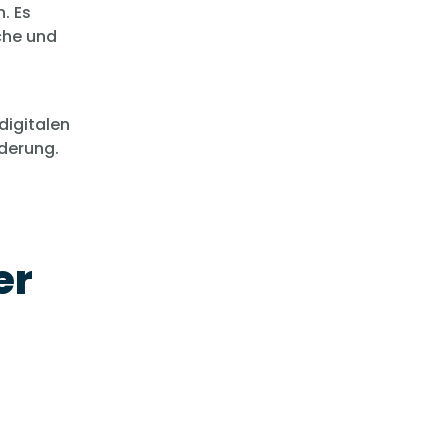
. Es
che und
digitalen
derung.
er