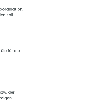
oordination,
n soll.
Sie für die
bzw. der
hmigen.