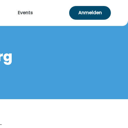
Events
Anmelden
rg
-