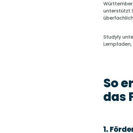
Württemberg
unterstützt
überfachlic
Studyly unt
Lernpfaden,
So e
das 
1. Förd